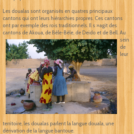
Les doualas sont organisés en quatres principaux
cantons qui ont leurs hiérarchies propres. Ces cantons
ont par exemple des rois traditionnels. Il s »agit des
cantons de Akoua, de Bèle-Bèle,
de Deido et de Bell. Au
sein
de
leur
territoire, les doualas parlent la langue douala, une
dérivation de la langue bantoue.