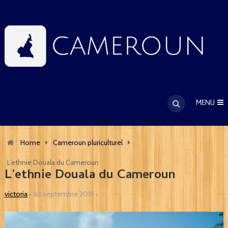
MENU
Home
Cameroun pluriculturel
L’ethnie Douala du Cameroun
L’ethnie Douala du Cameroun
victoria
•
1st septembre 2019
•