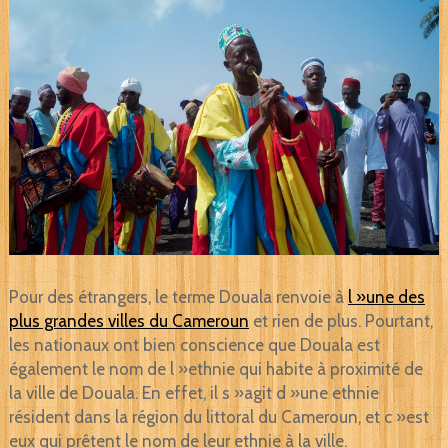
Pour des étrangers, le terme Douala renvoie à
l »une des
plus grandes villes du Cameroun
et rien de plus. Pourtant,
les nationaux ont bien conscience que Douala est
également le nom de l »ethnie qui habite à proximité de
la ville de Douala. En effet, il s »agit d »une ethnie
résident dans la région du littoral du Cameroun, et c »est
eux qui prêtent le nom de leur ethnie à la ville.