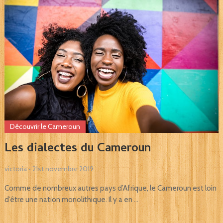
Découvrir le Cameroun
Les dialectes du Cameroun
victoria
•
21st novembre 2019
Comme de nombreux autres pays d’Afrique, le Cameroun est loin
d’être une nation monolithique. Il y a en …