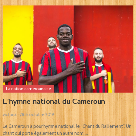
La nation camerounaise
L’hymne national du Cameroun
victoria
•
28th octobre 2019
Le Cameroun a pour hymne national, le “Chant du Ralliement”. Un
chant qui porte également un autre nom, …