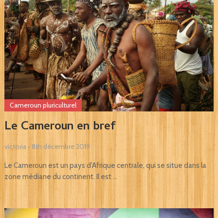
Cameroun pluriculturel
Le Cameroun en bref
victoria
•
8th décembre 2019
Le Cameroun est un pays d'Afrique centrale, qui se situe dans la
zone médiane du continent. Il est …