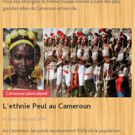
Pour des étrangers, le terme Douala renvoie à l’une des plus
grandes villes du Cameroun et rien de …
Cameroun pluriculturel
L’ethnie Peul au Cameroun
victoria
•
13th août 2019
Au Cameroun, les peuls représentent 9,6% de la population